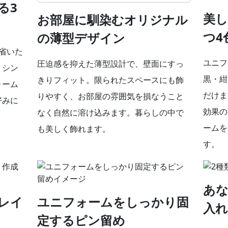
る3
美し
お部屋に馴染むオリジナル
つ4
の薄型デザイン
省いた
ユニフ
圧迫感を抑えた薄型設計で、壁面にすっ
。シン
黒・紺
きりフィット。限られたスペースにも飾
ォーム
だけま
りやすく、お部屋の雰囲気を損なうこと
好みに
効果の
なく自然に溶け込みます。暮らしの中で
ームを
も美しく飾れます。
す。
あな
レイ
ユニフォームをしっかり固
入れ
定するピン留め