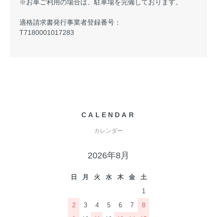
※お車ご利用の場合は、駐車場を完備しております。
適格請求書発行事業者登録番号：
T7180001017283
CALENDAR
カレンダー
2026年8月
日
月
火
水
木
金
土
1
2
3
4
5
6
7
8