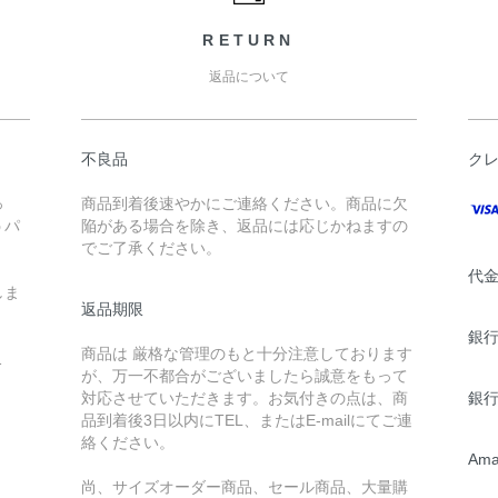
RETURN
返品について
不良品
ク
っ
商品到着後速やかにご連絡ください。商品に欠
うパ
陥がある場合を除き、返品には応じかねますの
でご了承ください。
代
しま
返品期限
銀行
商品は 厳格な管理のもと十分注意しております
1
が、万一不都合がございましたら誠意をもって
対応させていただきます。お気付きの点は、商
銀行
品到着後3日以内にTEL、またはE-mailにてご連
絡ください。
Ama
尚、サイズオーダー商品、セール商品、大量購