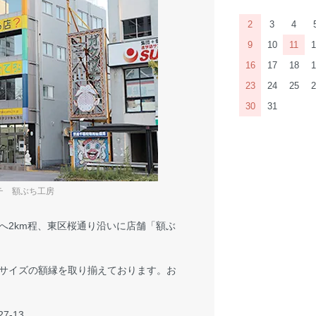
2
3
4
9
10
11
1
16
17
18
1
23
24
25
2
30
31
チ 額ぶち工房
へ2km程、東区桜通り沿いに店舗「額ぶ
サイズの額縁を取り揃えております。お
-13